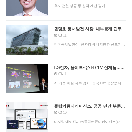
흑자 전환 성공 등 실적 개선 평가
권명호 동서발전 사장, 내부통제 진두지
휘…“선제적 위험관리 차원”
03-11
한국동서발전이 ‘친환경 에너지전환 선도기업
의 밑바탕이 되는 꼼꼼하고 견고한 내부통제
구축’을 목표로 내부통제체계 강화에 나선다.
동서발전은 11일 울산 중구 본사에서 경영진을
LG전자, 올레드·QNED TV 신제품…프
리미엄 시장 1위 노린다
03-11
대상으로 2025년 제1차 내부통제위원회를 개
최했다고 밝혔다. 위원회는 이날 경영목표 달
AI 기능·화질 대폭 강화 “중국 HW 성장했지만
성을 위한 효율성(Efficiency), 책임성
격차 존재”
(Accountability), 지속성(Consi
플립커뮤니케이션즈, 공공·민간 부문
디지털 혁신 성과 두루 인정받아
03-10
디지털 에이전시 ㈜플립커뮤니케이션즈(대표
이사 이병하, 이하 플립)가 2024년 국내 주요 디