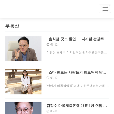
부동산
"음식점·굿즈 할인 …'디지털 관광주민
증' 외국인에 확대"
03-12
이경상 문체부 디지털혁신 평가위원한국관광
공사 400만개 발행평창·옥천 등 34개 지자체 참
여"지역경제 활성화 효과 323억"
"스타 만드는 사람들의 희로애락 담았
죠"
03-12
'연예계 비공식입장' 펴낸 이하은엔터분야별 베
테랑 30명 인터뷰세븐틴 민규의 캐스팅 일화부
터지드래곤과 함께 성장한 디렉터K팝 스타들
의 탄생 비화 펼쳐져"버티는 힘이 살아남는 제
김정수 다올저축은행 대표 1년 연임 유
력…“지속가능한 발전 견인”
03-11
1 덕목"그들의 열정·애환 생생히 담아