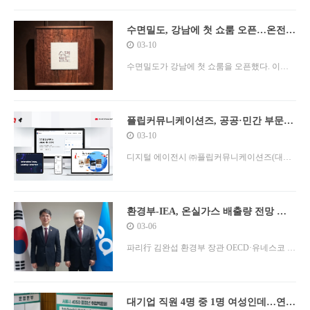
지털 어워드에서 탁월한 성과를 거두며 디지털
혁신 기업으로서의 입지를 더욱 공고히 했다.
수면밀도, 강남에 첫 쇼룸 오픈…온전히
수면에 집중한 프라이빗 체험 공간
03-10
플립은 공공과 민간 부문을 아우르는 다양한
프로젝트를 통해 UI/UX 혁신을 인정받으며
수면밀도가 강남에 첫 쇼룸을 오픈했다. 이번
‘웹어워드’와 ‘&어워드’에서 총 4개 부문 수상
쇼룸은 단순한 제품 전시를 넘어 ‘온전히 수면
의 영예를 안았다. 특히, 웹어워드가 속한
에 집중하는 공간’이라는 콘셉트로 조성되었으
며, 자체 개발한 신소재를 소개하고 MILDO®
플립커뮤니케이션즈, 공공·민간 부문
디지털 혁신 성과 두루 인정받아
03-10
Gel 매트리스를 직접 체험할 수 있도록 마련되
었다. 온전히 수면에 집중할 수 있는 프라이빗
디지털 에이전시 ㈜플립커뮤니케이션즈(대표
체험 공간 수면밀도 강남 쇼룸은 느리게 흐르
이사 이병하, 이하 플립)가 2024년 국내 주요 디
는 시간 속에서 허리에 닿는 편안한 감각을
지털 어워드에서 탁월한 성과를 거두며 디지털
혁신 기업으로서의 입지를 더욱 공고히 했다.
환경부-IEA, 온실가스 배출량 전망 협
력 약속
03-06
플립은 공공과 민간 부문을 아우르는 다양한
프로젝트를 통해 UI/UX 혁신을 인정받으며
파리行 김완섭 환경부 장관 OECD·유네스코 인
‘웹어워드’와 ‘&어워드’에서 총 4개 부문 수상
사 면담 협의체 등 신규 협력채널 개설 세계 환
의 영예를 안았다. 특히, 웹어워드가 속한
경의날 협력사업 합의
대기업 직원 4명 중 1명 여성인데…연