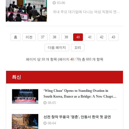
봉, 男 대비 70% 수준
03-06
국내 주요 대기업에 다니는 여성 직원의 연봉
은 남성의 70% 수준이고, 전체 직원 중 여성은
4명 중 1명꼴인 것으로 나타났다. 한국CXO연
구소는 오는 8일 세계 여성의 날을 맞아 ‘주요
홈
이전
37
38
39
40
41
42
43
대기업의 업종별 남녀 직원 수 및 평균 급여 비
다음 페이지
꼬리
교 조사’ 내용을 분석해 6일 발표했다. 조사 대
상 기업은 상장 회사 중 주요 15개 업종별로 매
페이지 당 10 개 항목 (페이지
40
/ 70) 총 693 개 항목
출 상위 10위권에 드는 총
최신
‘Wing Chun’ Opens to Standing Ovation in
South Korea, Dance as a Bridge: A New Chapter
for China-Korea Cultural Exchange.
08-05
선전 창작 무용극 '영춘', 안동서 한국 첫 공연
08-04