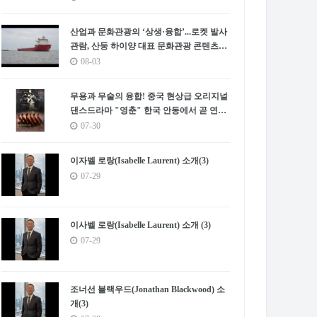
산업과 문화관광의 ‘상생·융합’...로켓 발사
관람, 산둥 하이양 대표 문화관광 콘텐츠로
부상
08-03
무용과 무술의 융합! 중국 현상급 오리지널
댄스드라마 "영춘" 한국 안동에서 곧 연속
2회 공연
07-30
이자벨 로랑(Isabelle Laurent) 소개(3)
07-29
이사벨 로랑(Isabelle Laurent) 소개 (3)
07-29
조너선 블랙우드(Jonathan Blackwood) 소
개(3)