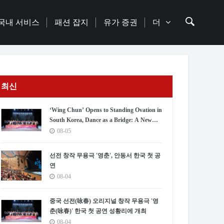
국내 서비스
패션 잡지
유가 증권
더
최신
‘Wing Chun’ Opens to Standing Ovation in
South Korea, Dance as a Bridge: A New
Chapter for China-Korea Cultural
08-05
Exchange.
선전 창작 무용극 '영춘', 안동서 한국 첫 공
연
08-04
중국 선전(咏春) 오리지널 창작 무용극 '영
춘(咏春)' 한국 첫 공연 성황리에 개최
08-04