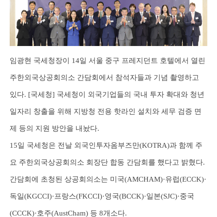
임광현 국세청장이 14일 서울 중구 프레지던트 호텔에서 열린
주한외국상공회의소 간담회에서 참석자들과 기념 촬영하고
있다. [국세청] 국세청이 외국기업들의 국내 투자 확대와 청년
일자리 창출을 위해 지방청 전용 핫라인 설치와 세무 검증 면
제 등의 지원 방안을 내놨다.
15일 국세청은 전날 외국인투자옴부즈만(KOTRA)과 함께 주
요 주한외국상공회의소 회장단 합동 간담회를 했다고 밝혔다.
간담회에 초청된 상공회의소는 미국(AMCHAM)·유럽(ECCK)·
독일(KGCCI)·프랑스(FKCCI)·영국(BCCK)·일본(SJC)·중국
(CCCK)·호주(AustCham) 등 8개소다.