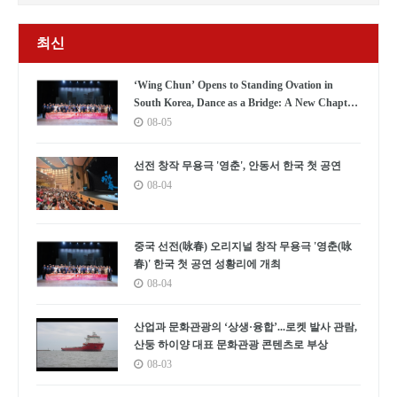
최신
‘Wing Chun’ Opens to Standing Ovation in
South Korea, Dance as a Bridge: A New Chapter
for China-Korea Cultural Exchange.
08-05
선전 창작 무용극 '영춘', 안동서 한국 첫 공연
08-04
중국 선전(咏春) 오리지널 창작 무용극 '영춘(咏
春)' 한국 첫 공연 성황리에 개최
08-04
산업과 문화관광의 ‘상생·융합’...로켓 발사 관람,
산둥 하이양 대표 문화관광 콘텐츠로 부상
08-03