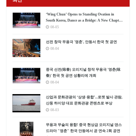
‘Wing Chun’ Opens to Standing Ovation in
South Korea, Dance as a Bridge: A New Chapter
for China-Korea Cultural Exchange.
08-05
선전 창작 무용극 '영춘', 안동서 한국 첫 공연
08-04
중국 선전(咏春) 오리지널 창작 무용극 '영춘(咏
春)' 한국 첫 공연 성황리에 개최
08-04
산업과 문화관광의 ‘상생·융합’...로켓 발사 관람,
산둥 하이양 대표 문화관광 콘텐츠로 부상
08-03
무용과 무술의 융합! 중국 현상급 오리지널 댄스
드라마 "영춘" 한국 안동에서 곧 연속 2회 공연