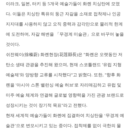
이라크, 일본, 터키 등 5개국 예술가들이 화롄 치싱탄에 모였
다. 이들은 치싱탄 특유의 둥근 자갈을 소재로 접착제나 인공
지지대를 사용하지 않고 오직 중력과 감각만으로 물리적 한계
에 도전하며, 자갈 해변을 「무경계 미술관」으로 바꾸어 놓을
것이다.
쉬전웨이(徐榛蔚) 화롄현장(花莲縣長)은 "화롄은 오랫동안 저
탄소 생태 관광을 추진해 왔으며, 현재 스코틀랜드 '유럽 지형
예술제'와 양방향 교류를 시작했다"고 밝혔다. 또한, "향후 화
롄을 '아시아 스톤 밸런싱 예술 허브'로 자리매김하고 유럽 및
미주 예술 체계와 연결해 글로벌 영향력을 가진 관광 브랜드로
성장시키는 것이 장기적 목표"라고 전했다.
현재 세계적 예술가들이 화롄에 집결하여 치싱탄을 ‘무경계 예
술관’으로 변모시키고 있는 중이다. 접착제를 없이 극한의 물