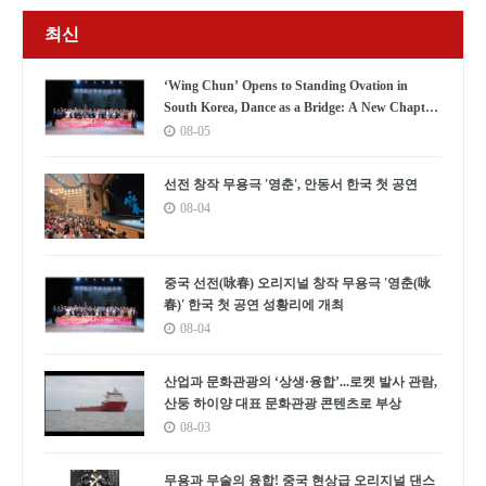
최신
‘Wing Chun’ Opens to Standing Ovation in
South Korea, Dance as a Bridge: A New Chapter
for China-Korea Cultural Exchange.
08-05
선전 창작 무용극 '영춘', 안동서 한국 첫 공연
08-04
중국 선전(咏春) 오리지널 창작 무용극 '영춘(咏
春)' 한국 첫 공연 성황리에 개최
08-04
산업과 문화관광의 ‘상생·융합’...로켓 발사 관람,
산둥 하이양 대표 문화관광 콘텐츠로 부상
08-03
무용과 무술의 융합! 중국 현상급 오리지널 댄스