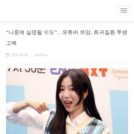
“나중에 실명될 수도”…유튜버 쯔양, 희귀질환 투병
고백
2025-09-30
HaiPress