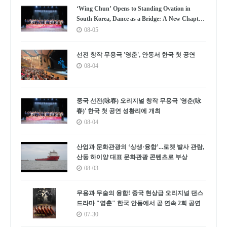
‘Wing Chun’ Opens to Standing Ovation in
South Korea, Dance as a Bridge: A New Chapter
for China-Korea Cultural Exchange.
08-05
선전 창작 무용극 '영춘', 안동서 한국 첫 공연
08-04
중국 선전(咏春) 오리지널 창작 무용극 '영춘(咏
春)' 한국 첫 공연 성황리에 개최
08-04
산업과 문화관광의 ‘상생·융합’...로켓 발사 관람,
산둥 하이양 대표 문화관광 콘텐츠로 부상
08-03
무용과 무술의 융합! 중국 현상급 오리지널 댄스
드라마 "영춘" 한국 안동에서 곧 연속 2회 공연
07-30