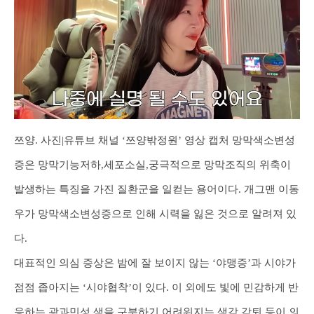
쯔양. 사진|유튜브 채널 ‘쯔양밖정원’ 영상 캡처 망막색소변성
증은 망막기능저하,세포소실,궁극적으로 망막조직의 위축이
발생하는 특징을 가진 질환군을 일컫는 용어이다. 개그맨 이동
우가 망막색소변성증으로 인해 시력을 잃은 것으로 알려져 있
다.
대표적인 의심 증상은 밤에 잘 보이지 않는 ‘야맹증’과 시야가
점점 좁아지는 ‘시야협착’이 있다. 이 외에도 빛에 민감하게 반
응하는 광과민성,색을 구분하기 어려워지는 색감 감퇴 등이 의