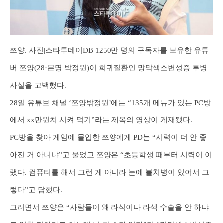
쯔양. 사진|스타투데이DB 1250만 명의 구독자를 보유한 유튜
버 쯔양(28·본명 박정원)이 희귀질환인 망막색소변성증 투병
사실을 고백했다.
28일 유튜브 채널 ‘쯔양밖정원’에는 “135개 메뉴가 있는 PC방
에서 xx만원치 시켜 먹기”라는 제목의 영상이 게재됐다.
PC방을 찾아 게임에 몰입한 쯔양에게 PD는 “시력이 더 안 좋
아진 거 아니냐”고 물었고 쯔양은 “초등학생 때부터 시력이 이
랬다. 컴퓨터를 해서 그런 게 아니라 눈에 불치병이 있어서 그
렇다”고 답했다.
그러면서 쯔양은 “사람들이 왜 라식이나 라섹 수술을 안 하냐